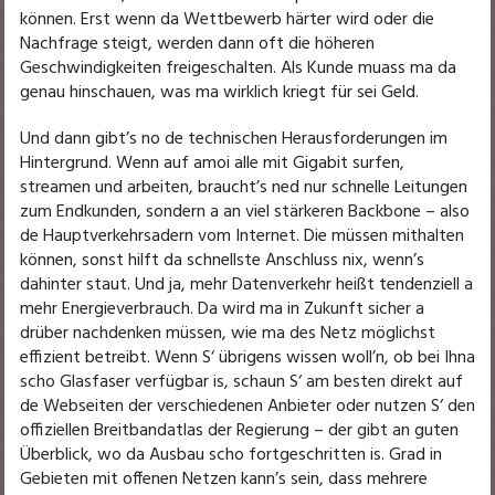
können. Erst wenn da Wettbewerb härter wird oder die
Nachfrage steigt, werden dann oft die höheren
Geschwindigkeiten freigeschalten. Als Kunde muass ma da
genau hinschauen, was ma wirklich kriegt für sei Geld.
Und dann gibt’s no de technischen Herausforderungen im
Hintergrund. Wenn auf amoi alle mit Gigabit surfen,
streamen und arbeiten, braucht’s ned nur schnelle Leitungen
zum Endkunden, sondern a an viel stärkeren Backbone – also
de Hauptverkehrsadern vom Internet. Die müssen mithalten
können, sonst hilft da schnellste Anschluss nix, wenn’s
dahinter staut. Und ja, mehr Datenverkehr heißt tendenziell a
mehr Energieverbrauch. Da wird ma in Zukunft sicher a
drüber nachdenken müssen, wie ma des Netz möglichst
effizient betreibt. Wenn S‘ übrigens wissen woll’n, ob bei Ihna
scho Glasfaser verfügbar is, schaun S‘ am besten direkt auf
de Webseiten der verschiedenen Anbieter oder nutzen S‘ den
offiziellen Breitbandatlas der Regierung – der gibt an guten
Überblick, wo da Ausbau scho fortgeschritten is. Grad in
Gebieten mit offenen Netzen kann’s sein, dass mehrere