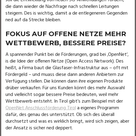
soll die Entwicklung von neuen 5G-Anwendungen fördern,
die dann wieder de Nachfrage nach schnellen Leitungen
steigern. Des is wichtig, damit a de entlegeneren Gegenden
ned auf da Strecke bleiben.
FOKUS AUF OFFENE NETZE MEHR
WETTBEWERB, BESSERE PREISE?
A spannender Punkt bei de Förderungen, grad bei ‚OpenNet‘,
is die Idee der offenen Netze (Open Access Network). Des
heißt, a Firma baut die Glasfaser-Infrastruktur aus – oft mit
Fördergeld – und muass diese dann anderen Anbietern zur
Verfügung stellen. Die können dann ihre eigenen Produkte
drüber verkaufen. Für uns Kunden könnt des mehr Auswahl
und vielleicht sogar bessere Preise bedeuten, weil mehr
Wettbewerb entsteht. In Tirol gibt’s zum Beispiel mit der
OpenNet Anschlussförderung Tirol
a eigenes Programm
dafür, des genau des unterstützt. Ob sich des überall
durchsetzt und was es wirklich bringt, wird sich zeigen, aber
der Ansatz is sicher ned deppert.