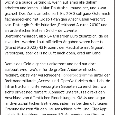
wichtig a guade Leitung is, wenn auf amoi alle daham
arbeiten und lernen, is klar: Da Ausbau muass her, und zwar
gscheit. Des Ziel is ambitioniert: Bis 2030 soll ganz Österreich
flächendeckend mit Gigabit-fähigen Anschlüssen versorgt
sein. Dafür gibt’s die Initiative „Breitband Austria 2030″ und
an ordentlichen Batzen Geld – de „zweite
Breitbandmilliarde“, also 1,4 Milliarden Euro zusätzlich, de da
investiert werden. Laut offiziellen Angaben waren bereits
(Stand März 2022) 43 Prozent der Haushalte mit Gigabit
versorgbar, aber da is no Luft nach oben, grad am Land.
Damit des Geld a gscheit ankommt und ned nur dort
ausbaut wird, wo’s si für de großen Anbieter eh schon
rechnet, gibt’s vier verschiedene
Förderprogramme
unter der
Breitbandmilliarde. ‚Access‘ und ‚OpenNet‘ zielen drauf ab, de
Infrastruktur in unterversorgten Gebieten zu errichten, wo
sich’s privat ned rentiert. ‚Connect‘ unterstützt direkt den
Anschluss von öffentlichen Einrichtungen, KMUs und sogar
landwirtschaftlichen Betrieben, indem es bei den oft teuren
Grabungskosten für den Hausanschluss hilft. Und ‚GigaApp‘