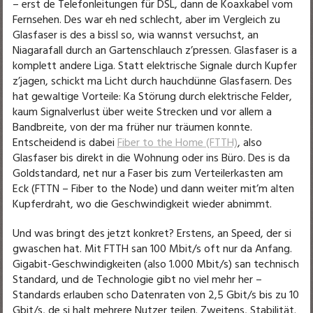
– erst de Telefonleitungen für DSL, dann de Koaxkabel vom
Fernsehen. Des war eh ned schlecht, aber im Vergleich zu
Glasfaser is des a bissl so, wia wannst versuchst, an
Niagarafall durch an Gartenschlauch z’pressen. Glasfaser is a
komplett andere Liga. Statt elektrische Signale durch Kupfer
z’jagen, schickt ma Licht durch hauchdünne Glasfasern. Des
hat gewaltige Vorteile: Ka Störung durch elektrische Felder,
kaum Signalverlust über weite Strecken und vor allem a
Bandbreite, von der ma früher nur träumen konnte.
Entscheidend is dabei
Fiber to the Home (FTTH)
, also
Glasfaser bis direkt in die Wohnung oder ins Büro. Des is da
Goldstandard, net nur a Faser bis zum Verteilerkasten am
Eck (FTTN – Fiber to the Node) und dann weiter mit’m alten
Kupferdraht, wo die Geschwindigkeit wieder abnimmt.
Und was bringt des jetzt konkret? Erstens, an Speed, der si
gwaschen hat. Mit FTTH san 100 Mbit/s oft nur da Anfang.
Gigabit-Geschwindigkeiten (also 1.000 Mbit/s) san technisch
Standard, und de Technologie gibt no viel mehr her –
Standards erlauben scho Datenraten von 2,5 Gbit/s bis zu 10
Gbit/s, de si halt mehrere Nutzer teilen. Zweitens, Stabilität.