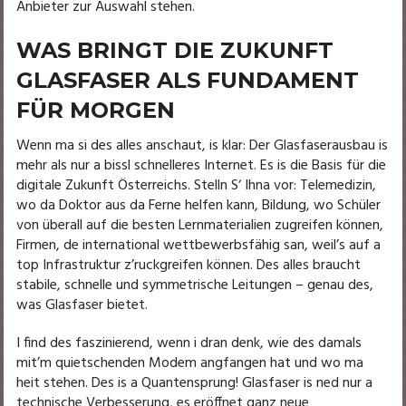
Anbieter zur Auswahl stehen.
WAS BRINGT DIE ZUKUNFT
GLASFASER ALS FUNDAMENT
FÜR MORGEN
Wenn ma si des alles anschaut, is klar: Der Glasfaserausbau is
mehr als nur a bissl schnelleres Internet. Es is die Basis für die
digitale Zukunft Österreichs. Stelln S‘ Ihna vor: Telemedizin,
wo da Doktor aus da Ferne helfen kann, Bildung, wo Schüler
von überall auf die besten Lernmaterialien zugreifen können,
Firmen, de international wettbewerbsfähig san, weil’s auf a
top Infrastruktur z’ruckgreifen können. Des alles braucht
stabile, schnelle und symmetrische Leitungen – genau des,
was Glasfaser bietet.
I find des faszinierend, wenn i dran denk, wie des damals
mit’m quietschenden Modem angfangen hat und wo ma
heit stehen. Des is a Quantensprung! Glasfaser is ned nur a
technische Verbesserung, es eröffnet ganz neue