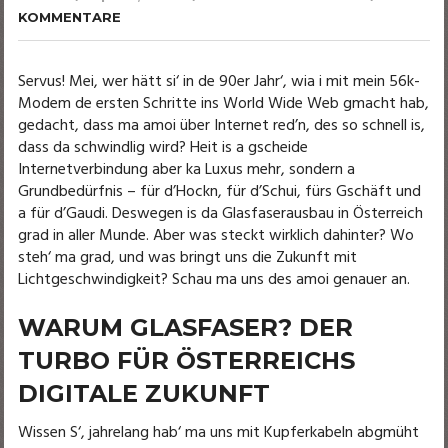
KOMMENTARE
Servus! Mei, wer hätt si‘ in de 90er Jahr‘, wia i mit mein 56k-
Modem de ersten Schritte ins World Wide Web gmacht hab,
gedacht, dass ma amoi über Internet red’n, des so schnell is,
dass da schwindlig wird? Heit is a gscheide
Internetverbindung aber ka Luxus mehr, sondern a
Grundbedürfnis – für d’Hockn, für d’Schui, fürs Gschäft und
a für d’Gaudi. Deswegen is da Glasfaserausbau in Österreich
grad in aller Munde. Aber was steckt wirklich dahinter? Wo
steh‘ ma grad, und was bringt uns die Zukunft mit
Lichtgeschwindigkeit? Schau ma uns des amoi genauer an.
WARUM GLASFASER? DER
TURBO FÜR ÖSTERREICHS
DIGITALE ZUKUNFT
Wissen S‘, jahrelang hab‘ ma uns mit Kupferkabeln abgmüht