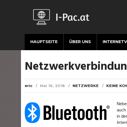
HAUPTSEITE
ÜBER UNS
INTERNET
Netzwerkverbindun
eric
Mai 16, 2018
NETZWERKE
KEINE K
Neben
auch 
in de
Inter